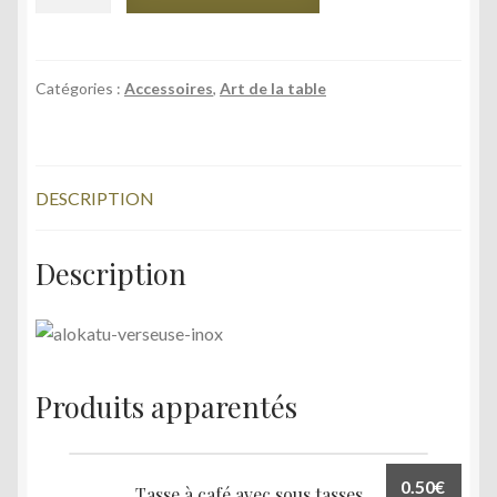
de
Verseuse
à
Café
Catégories :
Accessoires
,
Art de la table
DESCRIPTION
Description
Produits apparentés
0.50
€
Tasse à café avec sous tasses