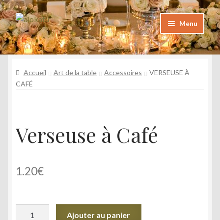
Aller
Aller
Menu
à
au
la
contenu
Catalogue
navigation
Katalogoa
Accueil
Art de la table
Accessoires
VERSEUSE À
CAFÉ
Foire aux questions
Maiz egiten diren galderak
Galerie
Verseuse à Café
Argazkiak
Contact
1.20
€
Kontaktua
Mon Compte
quantité
Nire kontua
Ajouter au panier