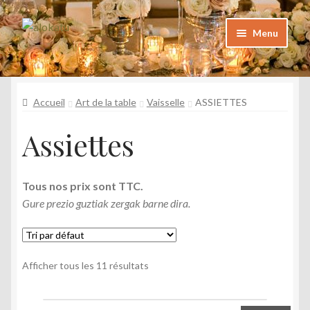
Aller
Aller
Menu
à
au
la
contenu
Catalogue
navigation
Katalogoa
Accueil
Art de la table
Vaisselle
ASSIETTES
Foire aux questions
Assiettes
Maiz egiten diren galderak
Galerie
Tous nos prix sont TTC.
Argazkiak
Gure prezio guztiak zergak barne dira.
Contact
Kontaktua
Afficher tous les 11 résultats
Mon Compte
Nire kontua