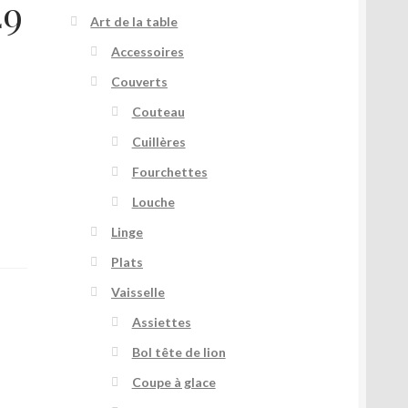
49
Art de la table
Accessoires
Couverts
Couteau
Cuillères
Fourchettes
Louche
Linge
Plats
Vaisselle
Assiettes
Bol tête de lion
Coupe à glace