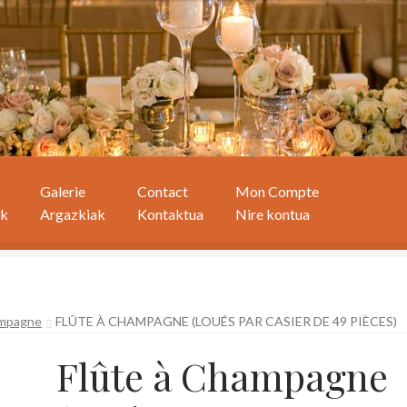
Galerie
Contact
Mon Compte
ak
Argazkiak
Kontaktua
Nire kontua
ampagne
FLÛTE À CHAMPAGNE (LOUÉS PAR CASIER DE 49 PIÈCES)
Flûte à Champagne