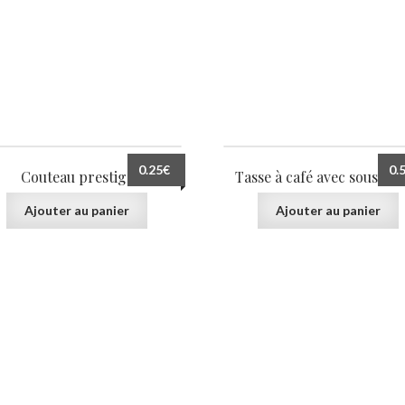
pièces)
0.25
€
0.
Couteau prestige
Tasse à café avec sous tas
Ajouter au panier
Ajouter au panier