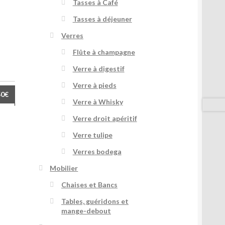
Tasses à Café
Tasses à déjeuner
Verres
Flûte à champagne
Verre à digestif
Verre à pieds
50
€
ses
Verre à Whisky
Verre droit apéritif
Verre tulipe
Verres bodega
Mobilier
Chaises et Bancs
Tables, guéridons et
mange-debout