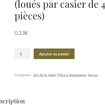
(loués par casier de 
pièces)
0.23
€
quantité
Ajouter au panier
de
Flûte
à
Champagne
Catégories :
Art de la table
,
Flûte à champagne
,
Verres
(loués
par
casier
de
scription
49