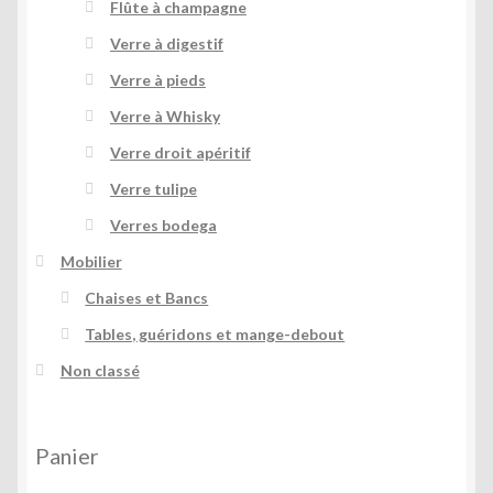
Flûte à champagne
Verre à digestif
Verre à pieds
Verre à Whisky
Verre droit apéritif
Verre tulipe
Verres bodega
Mobilier
Chaises et Bancs
Tables, guéridons et mange-debout
Non classé
Panier