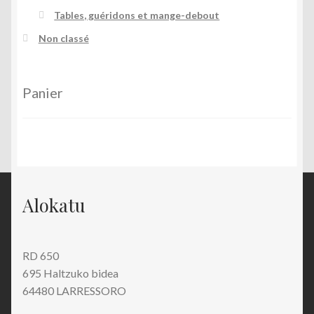
Tables, guéridons et mange-debout
Non classé
Panier
Alokatu
RD 650
695 Haltzuko bidea
64480 LARRESSORO