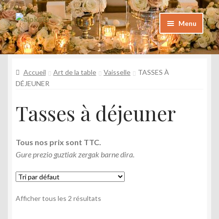
Aller
Aller
Menu
à
au
la
contenu
Catalogue
navigation
Katalogoa
Accueil
Art de la table
Vaisselle
TASSES À
DÉJEUNER
Foire aux questions
Maiz egiten diren galderak
Tasses à déjeuner
Galerie
Argazkiak
Tous nos prix sont TTC.
Gure prezio guztiak zergak barne dira.
Contact
Kontaktua
Afficher tous les 2 résultats
Mon Compte
Nire kontua