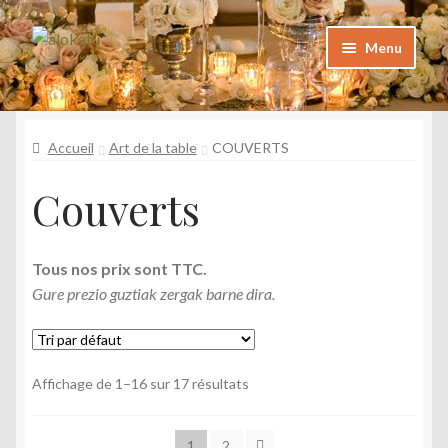
Aller
Aller
Menu
à
au
la
contenu
Catalogue
navigation
Katalogoa
Accueil
Art de la table
COUVERTS
Foire aux questions
Couverts
Maiz egiten diren galderak
Galerie
Tous nos prix sont TTC.
Argazkiak
Gure prezio guztiak zergak barne dira.
Contact
Kontaktua
Affichage de 1–16 sur 17 résultats
Mon Compte
Nire kontua
1
2