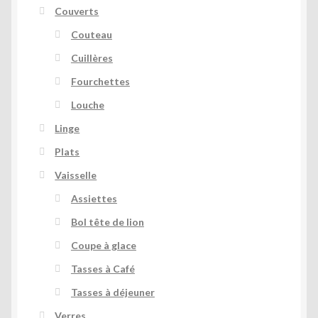
Couverts
Couteau
Cuillères
Fourchettes
Louche
Linge
Plats
Vaisselle
Assiettes
Bol tête de lion
Coupe à glace
Tasses à Café
Tasses à déjeuner
Verres