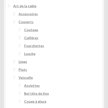
Art de la table
Accessoires
Couverts
Couteau
Cuillères
Fourchettes
Louche
Linge
Plats
Vaisselle
Assiettes
Bol tête de lion
Coupe à glace