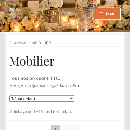
Aller
Aller
Menu
à
au
la
contenu
Catalogue
navigation
Katalogoa
Accueil
MOBILIER
Foire aux questions
Mobilier
Maiz egiten diren galderak
Galerie
Tous nos prix sont TTC.
Argazkiak
Gure prezio guztiak zergak barne dira.
Contact
Kontaktua
Affichage de 1–16 sur 19 résultats
Mon Compte
Nire kontua
1
2