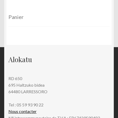
Panier
Alokatu
RD 650
695 Haltzuko bidea
64480 LARRESSORO
Tel : 05 59 93 90 22
Nous contacter
N° intracommunautaire de T.V.A.: FR67429590482