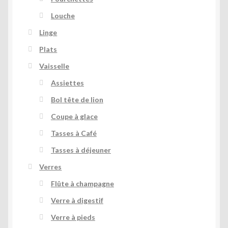
Louche
Linge
Plats
Vaisselle
Assiettes
Bol tête de lion
Coupe à glace
Tasses à Café
Tasses à déjeuner
Verres
Flûte à champagne
Verre à digestif
Verre à pieds