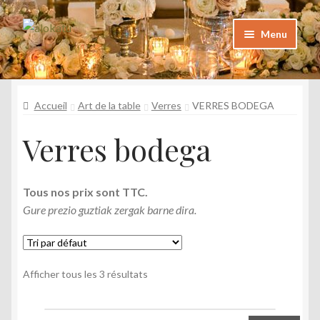
Aller
Aller
Menu
à
au
la
contenu
Catalogue
navigation
Katalogoa
Accueil
Art de la table
Verres
VERRES BODEGA
Foire aux questions
Verres bodega
Maiz egiten diren galderak
Galerie
Tous nos prix sont TTC.
Argazkiak
Gure prezio guztiak zergak barne dira.
Contact
Kontaktua
Afficher tous les 3 résultats
Mon Compte
Nire kontua