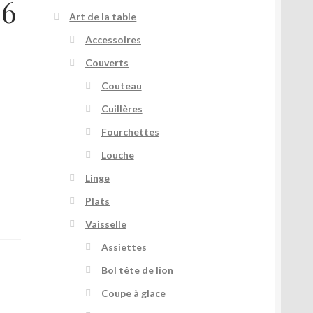
36
Art de la table
Accessoires
Couverts
Couteau
Cuillères
Fourchettes
Louche
Linge
Plats
Vaisselle
Assiettes
Bol tête de lion
Coupe à glace