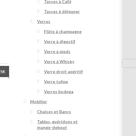
Tasses à Café
Tasses à déjeuner
Verres
Flûte à champagne
Verre à digestif
Verre à pieds
Verre à Whisky
25
€
Verre droit apéritif
ige
Verre tulipe
Verres bodega
Mobilier
Chaises et Bancs
Tables, guéridons et
mange-debout