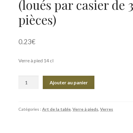
(loués par casier de 
pièces)
0.23
€
Verre à pied 14 cl
quantité
Ajouter au panier
de
Verre
à
pied
Catégories :
Art de la table
,
Verre à pieds
,
Verres
14
cl
(loués