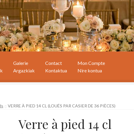
Galerie
Contact
Mon Compte
ak
Argazkiak
Kontaktua
Nire kontua
ds
VERRE À PIED 14 CL (LOUÉS PAR CASIER DE 36 PIÈCES)
Verre à pied 14 cl