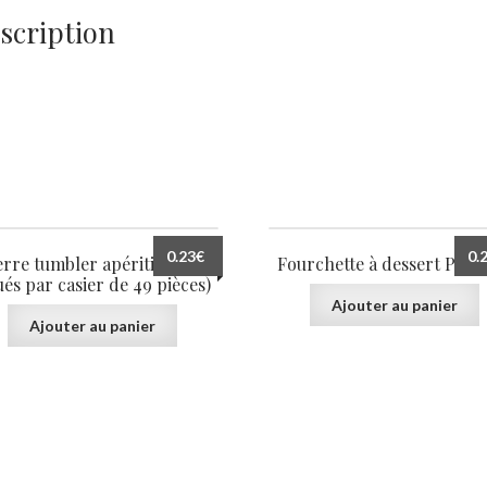
par
scription
casier
de
36
pièces)
0.23
€
0.
erre tumbler apéritif 25 cl
Fourchette à dessert Prest
ués par casier de 49 pièces)
Ajouter au panier
Ajouter au panier