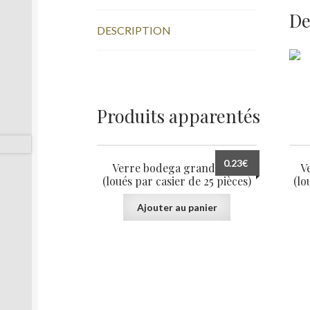
De
DESCRIPTION
Produits apparentés
0.23
€
Verre bodega grand 50 cl
V
(loués par casier de 25 pièces)
(lo
Ajouter au panier