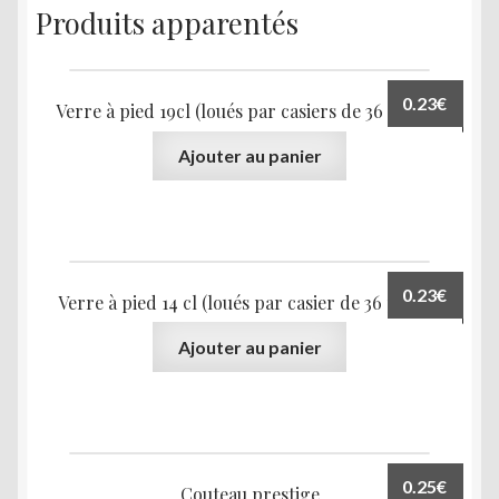
Produits apparentés
0.23
€
Verre à pied 19cl (loués par casiers de 36 pièces)
Ajouter au panier
0.23
€
Verre à pied 14 cl (loués par casier de 36 pièces)
Ajouter au panier
0.25
€
Couteau prestige