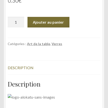
0.30
€
quantité
Ajouter au panier
de
Verre
degustation
32
Catégories :
Art de la table
,
Verres
cl
(loués
par
DESCRIPTION
casiers
de
25
Description
pièces)