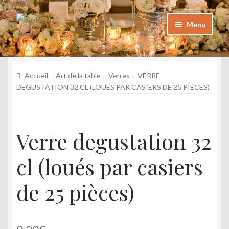
Aller
Aller
Menu
à
au
la
contenu
Catalogue
navigation
Katalogoa
Accueil
Art de la table
Verres
VERRE
DEGUSTATION 32 CL (LOUÉS PAR CASIERS DE 25 PIÈCES)
Foire aux questions
Maiz egiten diren galderak
Galerie
Verre degustation 32
Argazkiak
cl (loués par casiers
Contact
Kontaktua
de 25 pièces)
Mon Compte
Nire kontua