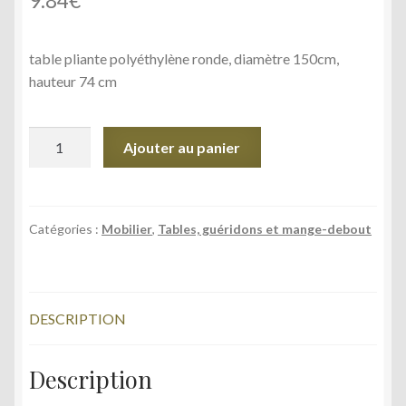
9.84
€
table pliante polyéthylène ronde, diamètre 150cm,
hauteur 74 cm
quantité
Ajouter au panier
de
Table
ronde
1.50m
Catégories :
Mobilier
,
Tables, guéridons et mange-debout
de
diamètre
8
DESCRIPTION
personnes
Description