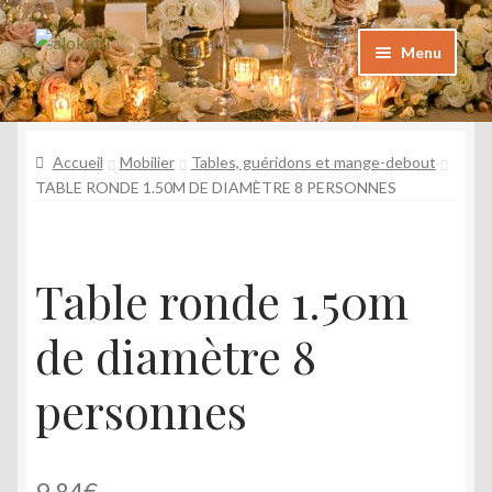
Aller
Aller
Menu
à
au
la
contenu
Catalogue
navigation
Katalogoa
Accueil
Mobilier
Tables, guéridons et mange-debout
TABLE RONDE 1.50M DE DIAMÈTRE 8 PERSONNES
Foire aux questions
Maiz egiten diren galderak
Galerie
Table ronde 1.50m
Argazkiak
de diamètre 8
Contact
Kontaktua
personnes
Mon Compte
Nire kontua