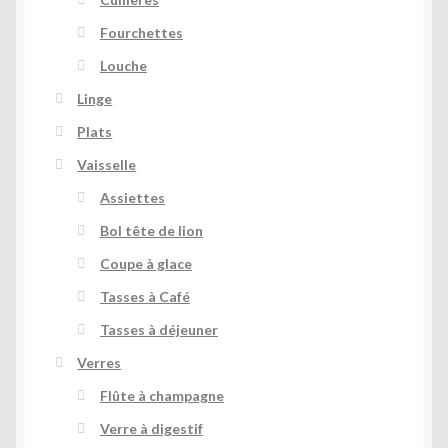
Fourchettes
Louche
Linge
Plats
Vaisselle
Assiettes
Bol tête de lion
Coupe à glace
Tasses à Café
Tasses à déjeuner
Verres
Flûte à champagne
Verre à digestif